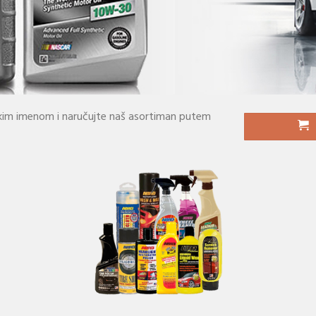
ničkim imenom i naručujte naš asortiman putem