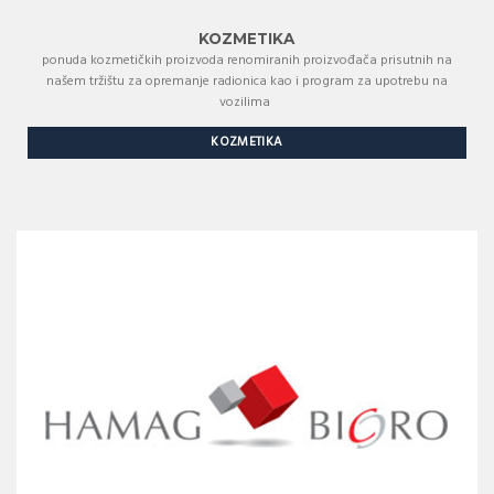
KOZMETIKA
ponuda kozmetičkih proizvoda renomiranih proizvođača prisutnih na
našem tržištu za opremanje radionica kao i program za upotrebu na
vozilima
KOZMETIKA