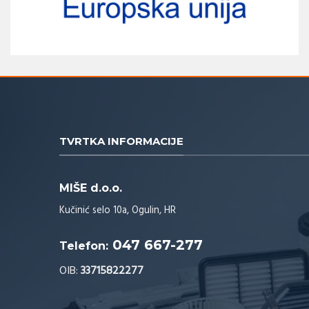
TVRTKA INFORMACIJE
MIŠE d.o.o.
Kučinić selo 10a, Ogulin, HR
047 667-277
Telefon:
OIB:
33715822277