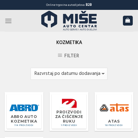
Skip
B2B
Online trgovina autodijelova
to
content
KOZMETIKA
FILTER
PROIZVODI
ABRO AUTO
ZA ČIŠĆENJE
KOZMETIKA
RUKU
ATAS
114 PROIZVODI
1 PROIZVODI
18 PROIZVODI