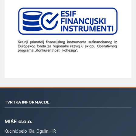
TVRTKA INFORMACIJE
MIŠE d.o.o.
Kučinić selo 10a, Ogulin, HR