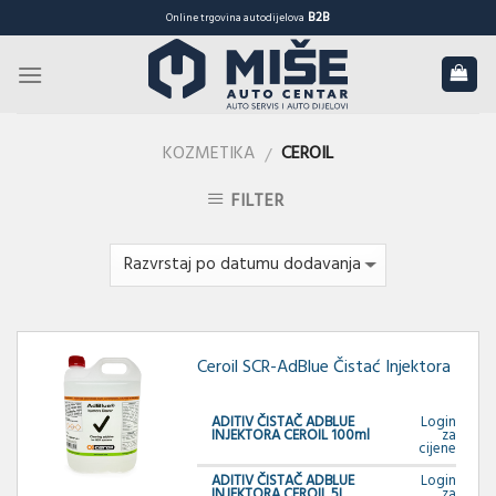
Skip
B2B
Online trgovina autodijelova
to
content
KOZMETIKA
CEROIL
/
FILTER
Ceroil SCR-AdBlue Čistać Injektora
ADITIV ČISTAČ ADBLUE
Login
INJEKTORA CEROIL 100ml
za
cijene
ADITIV ČISTAČ ADBLUE
Login
INJEKTORA CEROIL 5L
za