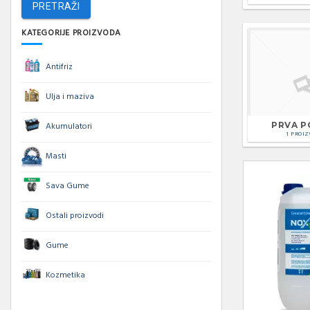
PRETRAŽI
KATEGORIJE PROIZVODA
Antifriz
Ulja i maziva
PRVA 
Akumulatori
1 PROIZ
Masti
Sava Gume
Ostali proizvodi
Gume
Kozmetika