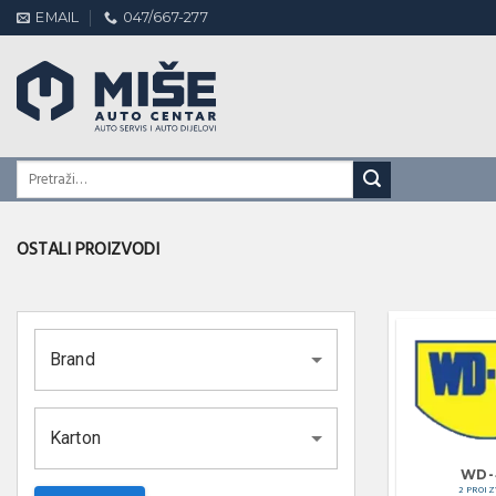
Skip
EMAIL
047/667-277
to
content
OSTALI PROIZVODI
Brand
Karton
WD-
2 PROI