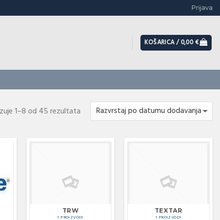
Prijava
KOŠARICA /
0,00
€
azuje 1–8 od 45 rezultata
TRW
TEXTAR
1 PROIZVODI
1 PROIZVODI