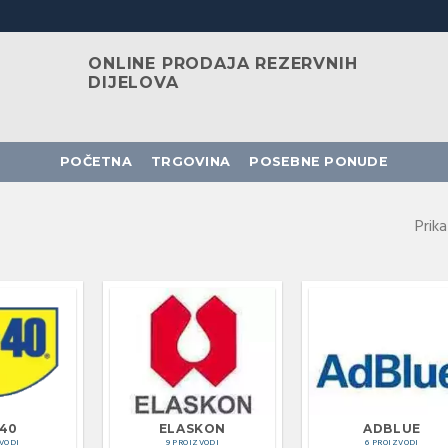
ONLINE PRODAJA REZERVNIH
DIJELOVA
POČETNA
TRGOVINA
POSEBNE PONUDE
Prik
40
ELASKON
ADBLUE
ZVODI
9 PROIZVODI
6 PROIZVODI