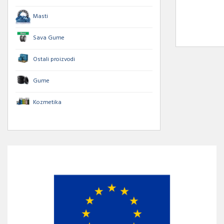
Masti
Sava Gume
Ostali proizvodi
Gume
Kozmetika