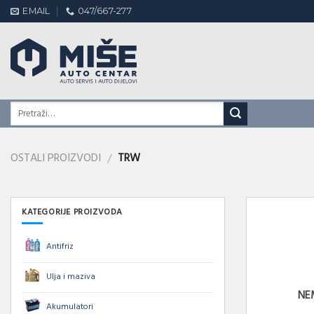
Skip
EMAIL
047/667-277
to
content
OSTALI PROIZVODI
TRW
/
KATEGORIJE PROIZVODA
Antifriz
Ulja i maziva
NE
Akumulatori