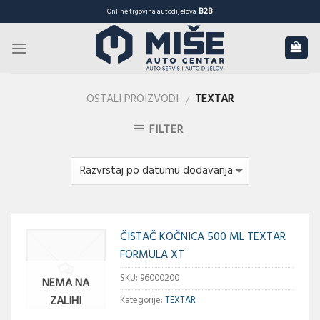
Skip
B2B
Online trgovina autodijelova
to
content
OSTALI PROIZVODI
TEXTAR
/
FILTER
ČISTAČ KOČNICA 500 ML TEXTAR
FORMULA XT
SKU:
96000200
NEMA NA
ZALIHI
Kategorije:
TEXTAR