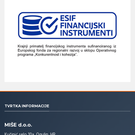
TVRTKA INFORMACIJE
MIŠE d.o.o.
Kučinić selo 10a, Ogulin, HR