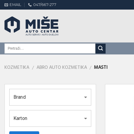
Skip
EMAIL
047/667-277
to
content
KOZMETIKA
ABRO AUTO KOZMETIKA
MASTI
/
/
Brand
Karton