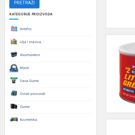
PRETRAŽI
KATEGORIJE PROIZVODA
Antifriz
Ulja i maziva
Akumulatori
Masti
Sava Gume
Ostali proizvodi
Gume
Kozmetika