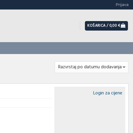
Prijava
KOŠARICA /
0,00
€
Login za cijene