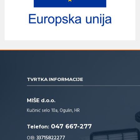
TVRTKA INFORMACIJE
MIŠE d.o.o.
Kučinić selo 10a, Ogulin, HR
047 667-277
Telefon:
OIB:
33715822277