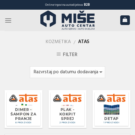
Skip
B2B
Online trgovina autodijelova
to
content
KOZMETIKA
ATAS
/
FILTER
DIMER -
PLAK -
ŠAMPON ZA
KOKPIT
PRANJE
SPREJ
DETAP
6 PROIZVODI
2 PROIZVODI
1 PROIZVODI