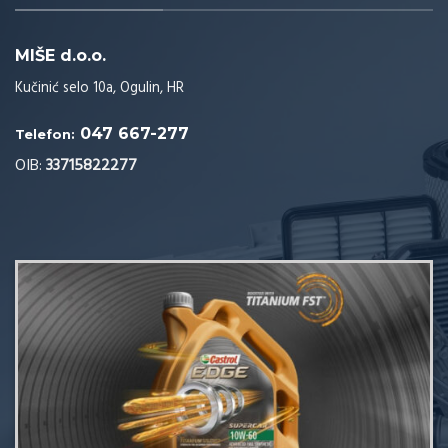
MIŠE d.o.o.
Kučinić selo 10a, Ogulin, HR
047 667-277
Telefon:
OIB:
33715822277