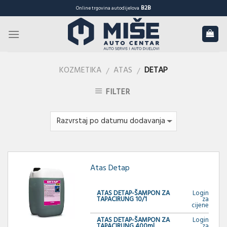
Skip
B2B
Online trgovina autodijelova
to
content
KOZMETIKA
ATAS
DETAP
/
/
FILTER
Atas Detap
ATAS DETAP-ŠAMPON ZA
Login
TAPACIRUNG 10/1
za
cijene
ATAS DETAP-ŠAMPON ZA
Login
TAPACIRUNG 400ml
za