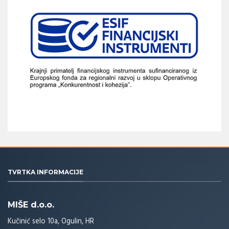
TVRTKA INFORMACIJE
MIŠE d.o.o.
Kučinić selo 10a, Ogulin, HR