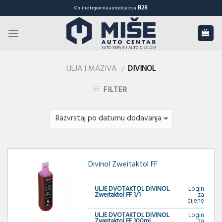
Skip
B2B
Online trgovina autodijelova
to
content
ULJA I MAZIVA
DIVINOL
/
FILTER
Divinol Zweitaktol FF
ULJE DVOTAKTOL DIVINOL
Login
Zweitaktol FF 1/1
za
cijene
ULJE DVOTAKTOL DIVINOL
Login
Zweitaktol FF 100ml
za