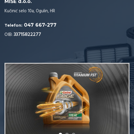
MIŠE d.o.o.
Kučinić selo 10a, Ogulin, HR
047 667-277
Telefon:
OIB:
33715822277