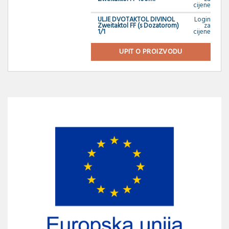
cijene
ULJE DVOTAKTOL DIVINOL
Login
Zweitaktol FF (s Dozatorom)
za
1/1
cijene
UPIT O PROIZVODU