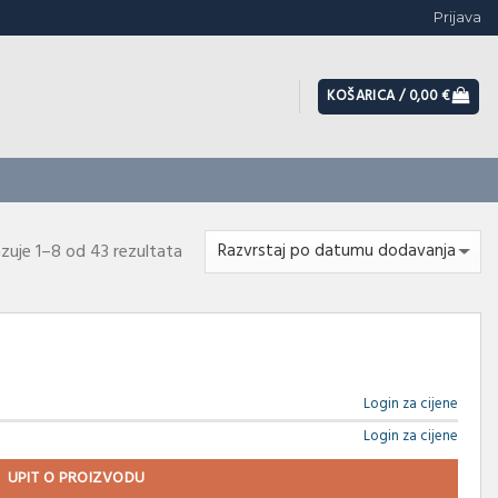
Prijava
KOŠARICA /
0,00
€
azuje 1–8 od 43 rezultata
Login za cijene
Login za cijene
UPIT O PROIZVODU