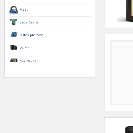
Masti
Sava Gume
Ostali proizvodi
Gume
Kozmetika