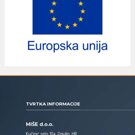
TVRTKA INFORMACIJE
MIŠE d.o.o.
Kučinić selo 10a, Ogulin, HR