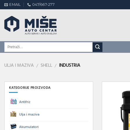
Skip
EMAIL
047/667-277
to
content
ULJA I MAZIVA
SHELL
INDUSTRIA
/
/
KATEGORIJE PROIZVODA
Antifriz
Ulja i maziva
Akumulatori