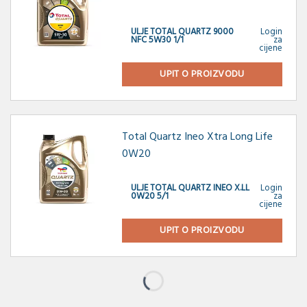
ULJE TOTAL QUARTZ 9000
Login
NFC 5W30 1/1
za
cijene
UPIT O PROIZVODU
Total Quartz Ineo Xtra Long Life
0W20
ULJE TOTAL QUARTZ INEO X.LL
Login
0W20 5/1
za
cijene
UPIT O PROIZVODU