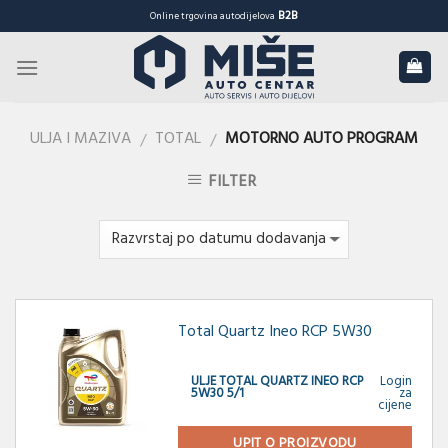
Skip
B2B
Online trgovina autodijelova
to
content
ULJA I MAZIVA
TOTAL
MOTORNO AUTO PROGRAM
/
/
FILTER
Total Quartz Ineo RCP 5W30
ULJE TOTAL QUARTZ INEO RCP
Login
5W30 5/1
za
cijene
UPIT O PROIZVODU