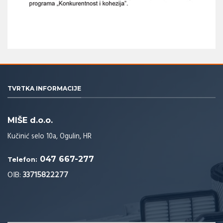
TVRTKA INFORMACIJE
MIŠE d.o.o.
Kučinić selo 10a, Ogulin, HR
047 667-277
Telefon:
OIB:
33715822277