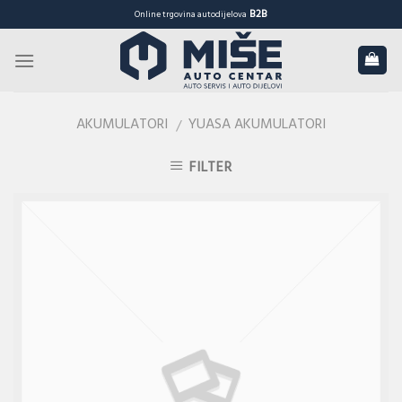
Skip
B2B
Online trgovina autodijelova
to
content
AKUMULATORI
YUASA AKUMULATORI
/
FILTER