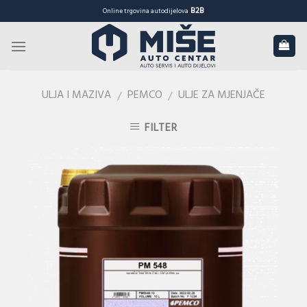
Skip
B2B
Online trgovina autodijelova
to
content
ULJA I MAZIVA
PEMCO
ULJE ZA MJENJAČE
/
/
FILTER