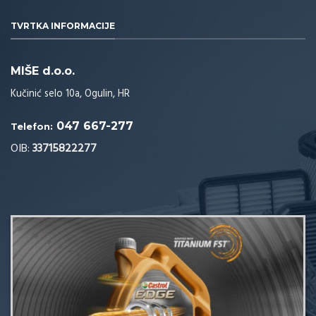
TVRTKA INFORMACIJE
MIŠE d.o.o.
Kučinić selo 10a, Ogulin, HR
047 667-277
Telefon:
OIB:
33715822277