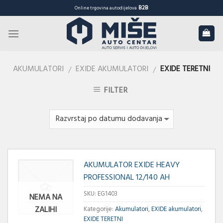
Skip
B2B
Online trgovina autodijelova
to
content
AKUMULATORI
EXIDE AKUMULATORI
EXIDE TERETNI
/
/
FILTER
AKUMULATOR EXIDE HEAVY
PROFESSIONAL 12/140 AH
SKU:
EG1403
NEMA NA
ZALIHI
Kategorije:
Akumulatori
,
EXIDE akumulatori
,
EXIDE TERETNI