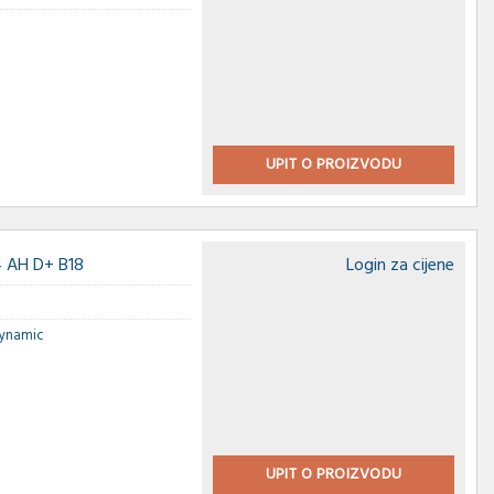
UPIT O PROIZVODU
 AH D+ B18
Login za cijene
Dynamic
UPIT O PROIZVODU