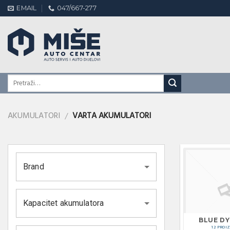
Skip
EMAIL
047/667-277
to
content
AKUMULATORI
VARTA AKUMULATORI
/
Brand
Kapacitet akumulatora
BLUE D
12 PROI