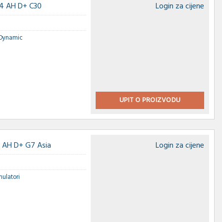
4 AH D+ C30
Login za cijene
 Dynamic
UPIT O PROIZVODU
 AH D+ G7 Asia
Login za cijene
ulatori