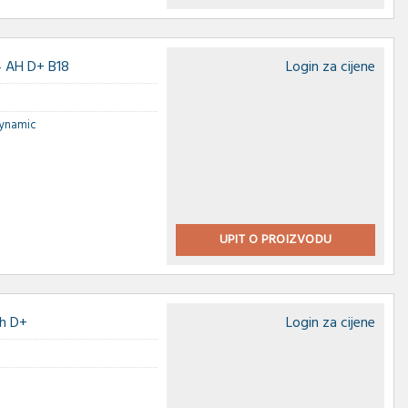
 AH D+ B18
Login za cijene
Dynamic
UPIT O PROIZVODU
Ah D+
Login za cijene