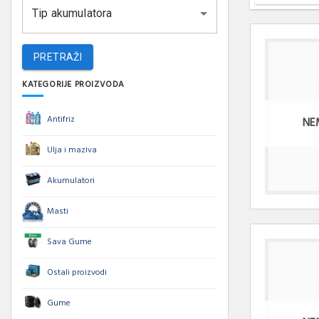
Tip akumulatora
PRETRAŽI
KATEGORIJE PROIZVODA
Antifriz
NE
Ulja i maziva
Akumulatori
Masti
Sava Gume
Ostali proizvodi
Gume