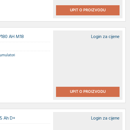
UPIT O PROIZVODU
/180 AH M18
Login za cijene
umulatori
UPIT O PROIZVODU
65 Ah D+
Login za cijene