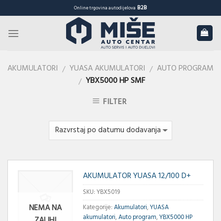
Skip
B2B
Online trgovina autodijelova
to
content
AKUMULATORI
YUASA AKUMULATORI
AUTO PROGRAM
/
/
YBX5000 HP SMF
/
FILTER
AKUMULATOR YUASA 12/100 D+
SKU:
YBX5019
NEMA NA
Kategorije:
Akumulatori
,
YUASA
akumulatori
,
Auto program
,
YBX5000 HP
ZALIHI