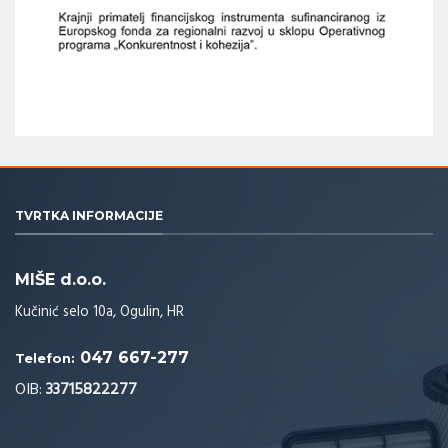
TVRTKA INFORMACIJE
MIŠE d.o.o.
Kučinić selo 10a, Ogulin, HR
047 667-277
Telefon:
OIB:
33715822277