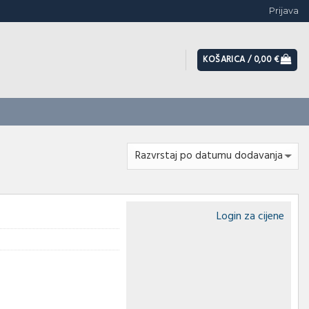
Prijava
KOŠARICA /
0,00
€
Login za cijene