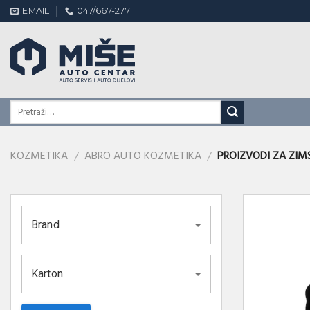
Skip
EMAIL
047/667-277
to
content
KOZMETIKA
ABRO AUTO KOZMETIKA
PROIZVODI ZA ZIM
/
/
Brand
Karton