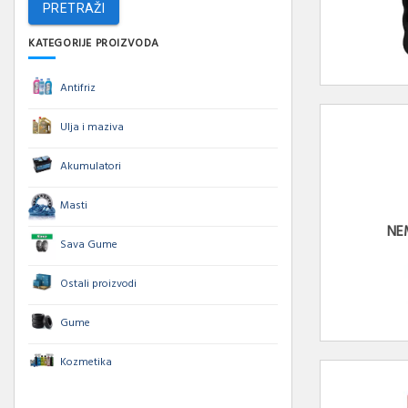
PRETRAŽI
KATEGORIJE PROIZVODA
Antifriz
Ulja i maziva
Akumulatori
Masti
NE
Sava Gume
Ostali proizvodi
Gume
Kozmetika