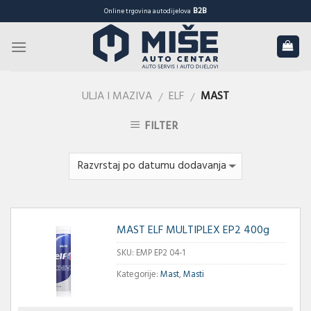
Skip
B2B
Online trgovina autodijelova
to
content
ULJA I MAZIVA
ELF
MAST
/
/
FILTER
MAST ELF MULTIPLEX EP2 400g
SKU:
EMP EP2 04-1
Kategorije:
Mast
,
Masti