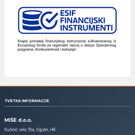
TVRTKA INFORMACIJE
MIŠE d.o.o.
Kučinić selo 10a, Ogulin, HR