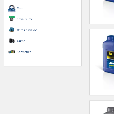
Masti
Sava Gume
Ostali proizvodi
Gume
Kozmetika