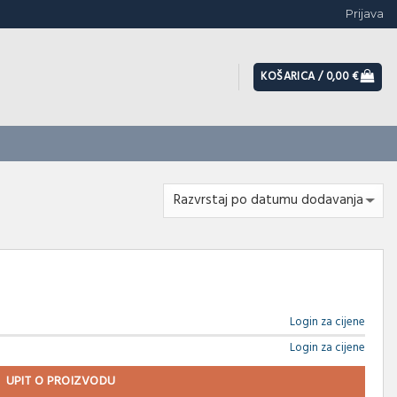
Prijava
KOŠARICA /
0,00
€
Login za cijene
Login za cijene
UPIT O PROIZVODU