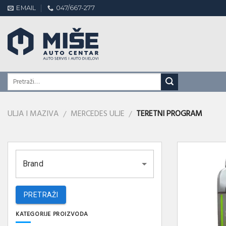
Skip
EMAIL
047/667-277
to
content
ULJA I MAZIVA
MERCEDES ULJE
TERETNI PROGRAM
/
/
Brand
PRETRAŽI
KATEGORIJE PROIZVODA