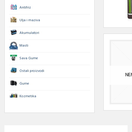
Antifriz
Ulja i maziva
Akumulatori
Masti
Sava Gume
Ostali proizvodi
NE
Gume
Kozmetika