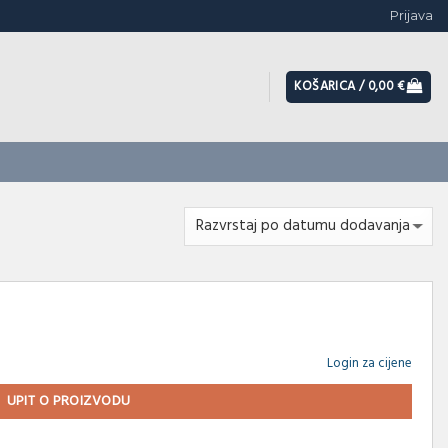
Prijava
KOŠARICA /
0,00
€
Login za cijene
UPIT O PROIZVODU