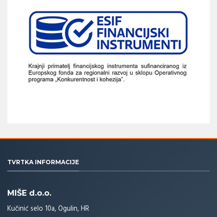
TVRTKA INFORMACIJE
MIŠE d.o.o.
Kučinić selo 10a, Ogulin, HR