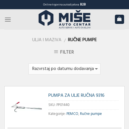
Skip
B2B
Online trgovina autodijelova
to
content
ULJA I MAZIVA
RUČNE PUMPE
/
FILTER
PUMPA ZA ULJE RUČNA 9316
SKU:
PP01440
Kategorije:
PEMCO
,
Ručne pumpe