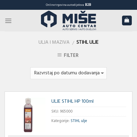
Skip
B2B
Online trgovina autodijelova
to
content
ULJA I MAZIVA
STIHL ULJE
/
FILTER
ULJE STIHL HP 100ml
SKU:
965000
Kategorije:
STIHL ulje