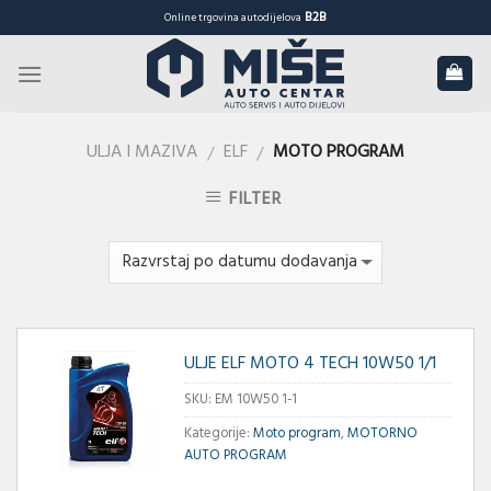
Skip
B2B
Online trgovina autodijelova
to
content
ULJA I MAZIVA
ELF
MOTO PROGRAM
/
/
FILTER
ULJE ELF MOTO 4 TECH 10W50 1/1
SKU:
EM 10W50 1-1
Kategorije:
Moto program
,
MOTORNO
AUTO PROGRAM