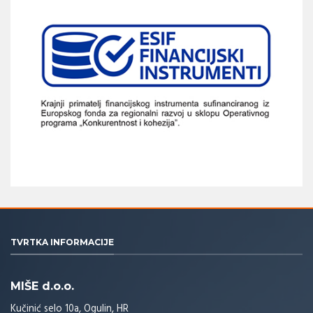
TVRTKA INFORMACIJE
MIŠE d.o.o.
Kučinić selo 10a, Ogulin, HR