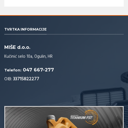
TVRTKA INFORMACIJE
MIŠE d.o.o.
Kučinić selo 10a, Ogulin, HR
047 667-277
Telefon:
OIB:
33715822277