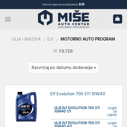
Skip
B2B
Online trgovina autodijelova
to
content
ULJA I MAZIVA
ELF
MOTORNO AUTO PROGRAM
/
/
FILTER
Elf Evolution 700 STI 10W40
ULJE ELF EVOLUTION 700 STI
Login
10W40 1/1
za
cijene
ULJE ELF EVOLUTION 700 STI
Login
10W40 4/1
za