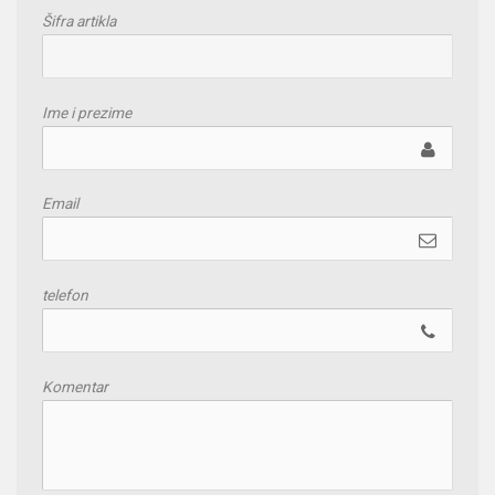
Šifra artikla
Ime i prezime
Email
telefon
Komentar