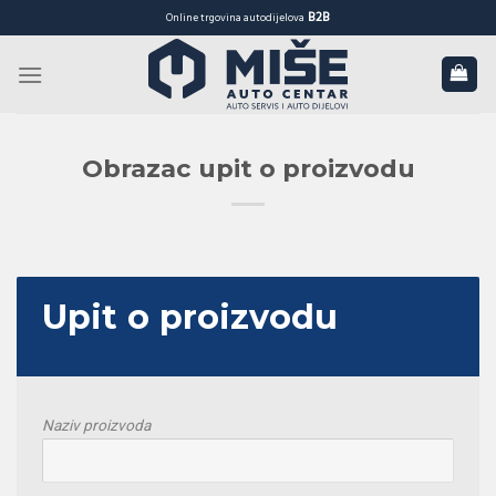
Skip
B2B
Online trgovina autodijelova
to
content
Obrazac upit o proizvodu
Upit o proizvodu
Naziv proizvoda